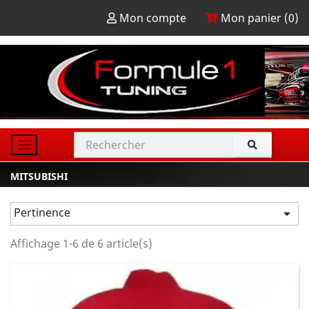
Mon compte
Mon panier (
0
)
MITSUBISHI
Pertinence

Affichage 1-6 de 6 article(s)