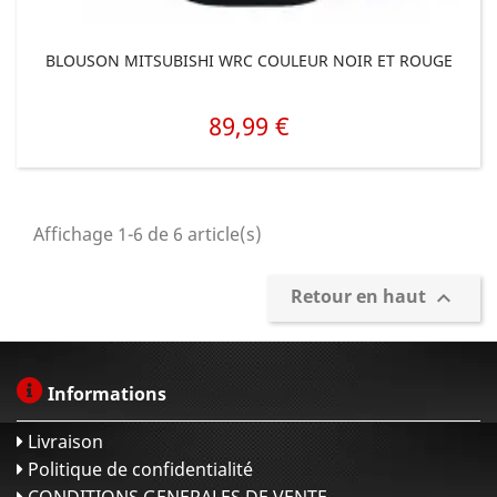
BLOUSON MITSUBISHI WRC COULEUR NOIR ET ROUGE
89,99 €
Prix
Affichage 1-6 de 6 article(s)
Retour en haut

Informations
Livraison
Politique de confidentialité
CONDITIONS GENERALES DE VENTE