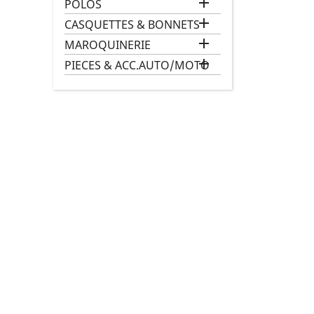

POLOS

CASQUETTES & BONNETS

MAROQUINERIE

PIECES & ACC.AUTO/MOTO