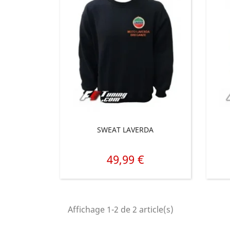
SWEAT LAVERDA
49,99 €
Prix
Affichage 1-2 de 2 article(s)