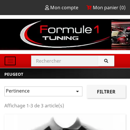
Mon compte
Mon panier (
0
)
PEUGEOT
Pertinence

FILTRER
Affichage 1-3 de 3 article(s)