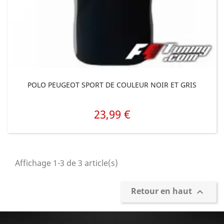
POLO PEUGEOT SPORT DE COULEUR NOIR ET GRIS
23,99 €
Prix
Affichage 1-3 de 3 article(s)
Retour en haut
