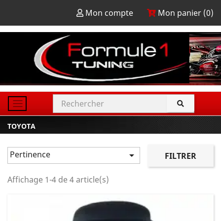
Mon compte
Mon panier (
0
)
TOYOTA
Pertinence

FILTRER
Affichage 1-4 de 4 article(s)