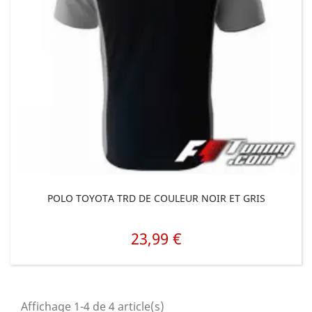
POLO TOYOTA TRD DE COULEUR NOIR ET GRIS
23,99 €
Prix
Affichage 1-4 de 4 article(s)