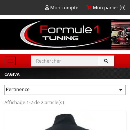
Mon compte
Mon panier (
0
)
CAGIVA
Pertinence

Affichage 1-2 de 2 article(s)