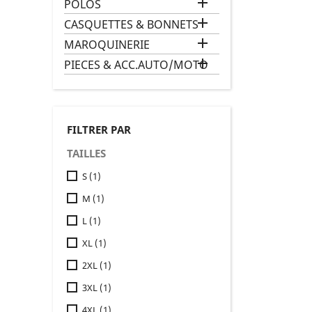

POLOS

CASQUETTES & BONNETS

MAROQUINERIE

PIECES & ACC.AUTO/MOTO
FILTRER PAR
TAILLES
S
(1)
M
(1)
L
(1)
XL
(1)
2XL
(1)
3XL
(1)
4XL
(1)