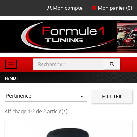
Mon compte
Mon panier (
0
)
FENDT
Pertinence

FILTRER
Affichage 1-2 de 2 article(s)