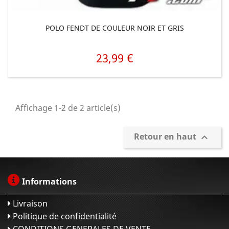
POLO FENDT DE COULEUR NOIR ET GRIS
23,99 €
Prix
Affichage 1-2 de 2 article(s)
Retour en haut

Informations
Livraison
Politique de confidentialité
CONDITIONS GENERALES DE VENTE